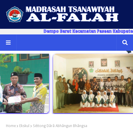
Dempo Barat Kecamatan Pasean Kabupaten Pameka
Home
Ekskul
Séttong Dârâ Abhângun Bhângsa