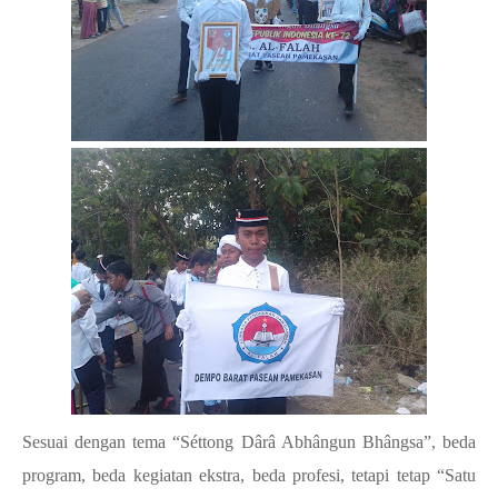
Sesuai dengan tema “Séttong Dârâ Abhângun Bhângsa”, beda
program, beda kegiatan ekstra, beda profesi, tetapi tetap “Satu