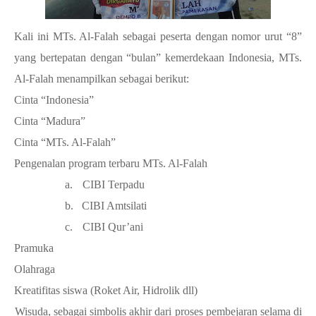
Kali ini MTs. Al-Falah sebagai peserta dengan nomor urut “8”
yang bertepatan dengan “bulan” kemerdekaan Indonesia, MTs.
Al-Falah menampilkan sebagai berikut:
1.
Cinta “Indonesia”
2.
Cinta “Madura”
3.
Cinta “MTs. Al-Falah”
4.
Pengenalan program terbaru MTs. Al-Falah
a.
CIBI Terpadu
b.
CIBI Amtsilati
c.
CIBI Qur’ani
5.
Pramuka
6.
Olahraga
7.
Kreatifitas siswa (Roket Air, Hidrolik dll)
8.
Wisuda, sebagai simbolis akhir dari proses pembejaran selama di