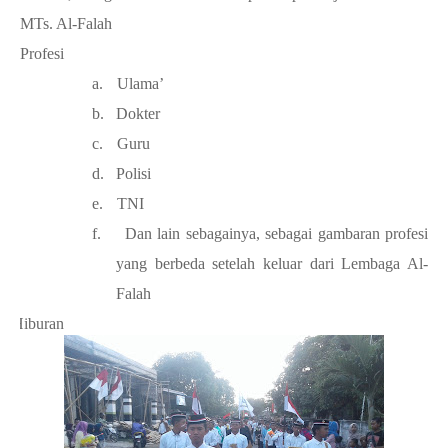
MTs. Al-Falah
9.
Profesi
a.
Ulama’
b.
Dokter
c.
Guru
d.
Polisi
e.
TNI
f.
Dan lain sebagainya, sebagai gambaran profesi
yang berbeda setelah keluar dari Lembaga Al-
Falah
1.
Hiburan