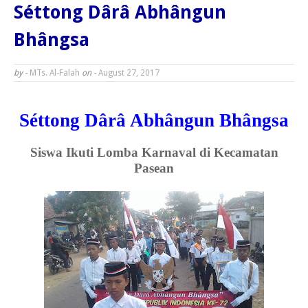
Séttong Dârâ Abhângun
Bhângsa
by -
MTs. Al-Falah
on -
August 27, 2017
Séttong Dârâ Abhângun Bhângsa
Siswa Ikuti Lomba Karnaval di Kecamatan
Pasean