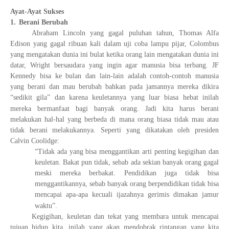
Ayat-Ayat Sukses
1.
Berani Berubah
Abraham Lincoln yang gagal puluhan tahun, Thomas Alfa
Edison yang gagal ribuan kali dalam uji coba lampu pijar, Colombus
yang mengatakan dunia ini bulat ketika orang lain mengatakan dunia ini
datar, Wright bersaudara yang ingin agar manusia bisa terbang. JF
Kennedy bisa ke bulan dan lain-lain adalah contoh-contoh manusia
yang berani dan mau berubah bahkan pada jamannya mereka dikira
“sedikit gila” dan karena keuletannya yang luar biasa hebat inilah
mereka bermanfaat bagi banyak orang.
Jadi kita harus berani
melakukan hal-hal yang berbeda di mana orang biasa tidak mau atau
tidak berani melakukannya. Seperti yang dikatakan oleh presiden
Calvin Coolidge:
“Tidak ada yang bisa menggantikan arti penting kegigihan dan
keuletan. Bakat pun tidak, sebab ada sekian banyak orang gagal
meski mereka berbakat. Pendidikan juga tidak bisa
menggantikannya, sebab banyak orang berpendidikan tidak bisa
mencapai apa-apa kecuali ijazahnya gerimis dimakan jamur
waktu”.
Kegigihan, keuletan dan tekat yang membara untuk mencapai
tujuan hidup kita, inilah yang akan mendobrak rintangan yang kita