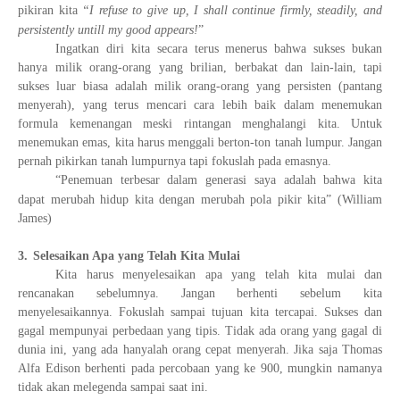
pikiran kita
“I refuse to give up, I shall continue firmly, steadily, and
persistently untill my good appears!
”
Ingatkan diri kita secara terus menerus bahwa sukses bukan
hanya milik orang-orang yang brilian, berbakat dan lain-lain, tapi
sukses luar biasa adalah milik orang-orang yang persisten (pantang
menyerah), yang terus mencari cara lebih baik dalam menemukan
formula kemenangan meski rintangan menghalangi kita. Untuk
menemukan emas, kita harus menggali berton-ton tanah lumpur. Jangan
pernah pikirkan tanah lumpurnya tapi fokuslah pada emasnya.
“Penemuan terbesar dalam generasi saya adalah bahwa kita
dapat merubah hidup kita dengan merubah pola pikir kita”
(William
James)
3.
Selesaikan Apa yang Telah Kita Mulai
Kita harus menyelesaikan apa yang telah kita mulai dan
rencanakan sebelumnya. Jangan berhenti sebelum kita
menyelesaikannya. Fokuslah sampai tujuan kita tercapai. Sukses dan
gagal mempunyai perbedaan yang tipis. Tidak ada orang yang gagal di
dunia ini, yang ada hanyalah orang cepat menyerah. Jika saja Thomas
Alfa Edison berhenti pada percobaan yang ke 900, mungkin namanya
tidak akan melegenda sampai saat ini.