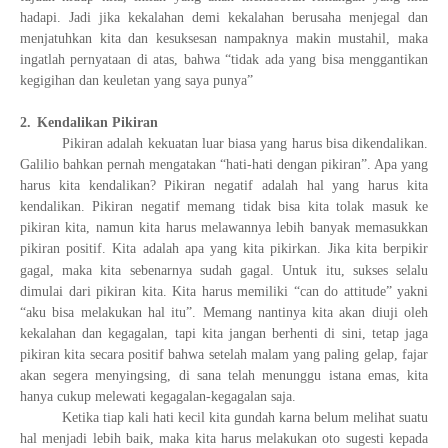
hadapi. Jadi jika kekalahan demi kekalahan berusaha menjegal dan
menjatuhkan kita dan kesuksesan nampaknya makin mustahil, maka
ingatlah pernyataan di atas, bahwa “tidak ada yang bisa menggantikan
kegigihan dan keuletan yang saya punya”
2.
Kendalikan Pikiran
Pikiran adalah kekuatan luar biasa yang harus bisa dikendalikan.
Galilio bahkan pernah mengatakan “hati-hati dengan pikiran”. Apa yang
harus kita kendalikan? Pikiran negatif adalah hal yang harus kita
kendalikan. Pikiran negatif memang tidak bisa kita tolak masuk ke
pikiran kita, namun kita harus melawannya lebih banyak memasukkan
pikiran positif. Kita adalah apa yang kita pikirkan. Jika kita berpikir
gagal, maka kita sebenarnya sudah gagal.
Untuk itu, sukses selalu
dimulai dari pikiran kita. Kita harus memiliki “can do attitude” yakni
“aku bisa melakukan hal itu”. Memang nantinya kita akan diuji oleh
kekalahan dan kegagalan, tapi kita jangan berhenti di sini, tetap jaga
pikiran kita secara positif bahwa setelah malam yang paling gelap, fajar
akan segera menyingsing, di sana telah menunggu istana emas, kita
hanya cukup melewati kegagalan-kegagalan saja.
Ketika tiap kali hati kecil kita gundah karna belum melihat suatu
hal menjadi lebih baik, maka kita harus melakukan oto sugesti kepada