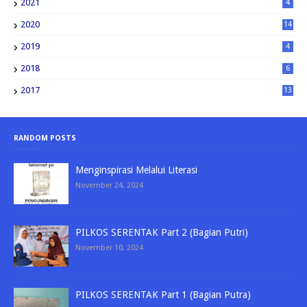
2021
4
2020
14
2019
4
2018
6
2017
13
RANDOM POSTS
Menginspirasi Melalui Literasi
November 24, 2024
PILKOS SERENTAK Part 2 (Bagian Putri)
November 10, 2024
PILKOS SERENTAK Part 1 (Bagian Putra)