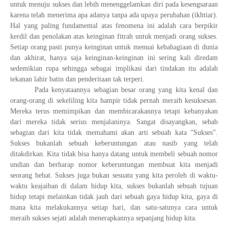
untuk menuju sukses dan lebih menenggelamkan diri pada kesengsaraan
karena telah menerima apa adanya tanpa ada upaya perubahan (ikhtiar).
Hal yang paling fundamental atas fenomena ini adalah cara berpikir
kerdil dan penolakan atas keinginan fitrah untuk menjadi orang sukses.
Setiap orang pasti punya keinginan untuk menuai kebahagiaan di dunia
dan akhirat, hanya saja keinginan-keinginan ini sering kali diredam
sedemikian rupa sehingga sebagai implikasi dari tindakan itu adalah
tekanan lahir batin dan penderitaan tak terperi.
Pada kenyataannya sebagian besar orang yang kita kenal dan
orang-orang di sekeliling kita hampir tidak pernah meraih kesuksesan.
Mereka terus memimpikan dan membicarakannya tetapi kebanyakan
dari mereka tidak serius menjalaninya. Sangat disayangkan, sebab
sebagian dari kita tidak memahami akan arti sebuah kata ”Sukses”.
Sukses bukanlah sebuah keberuntungan atau nasib yang telah
ditakdirkan. Kita tidak bisa hanya datang untuk membeli sebuah nomor
undian dan berharap nomor keberuntungan membuat kita menjadi
seorang hebat. Sukses juga bukan sesuatu yang kita peroleh di waktu-
waktu keajaiban di dalam hidup kita, sukses bukanlah sebuah tujuan
hidup tetapi melainkan tidak jauh dari sebuah gaya hidup kita, gaya di
mana kita melakukannya setiap hari, dan satu-satunya cara untuk
meraih sukses sejati adalah menerapkannya sepanjang hidup kita.