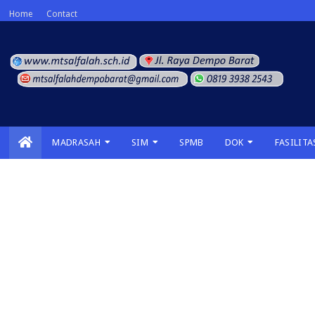
Home
Contact
MADRASAH
SIM
SPMB
DOK
FASILITA