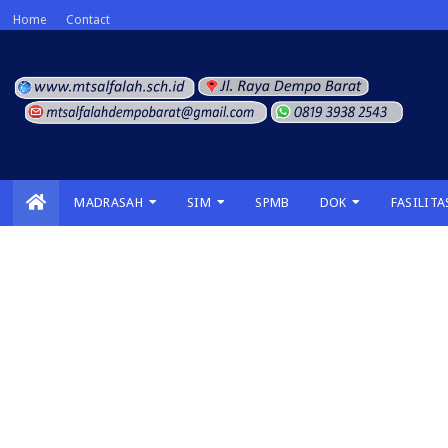
Home
Contact
MADRASAH
SIM
SPMB
DOK
FASILITA